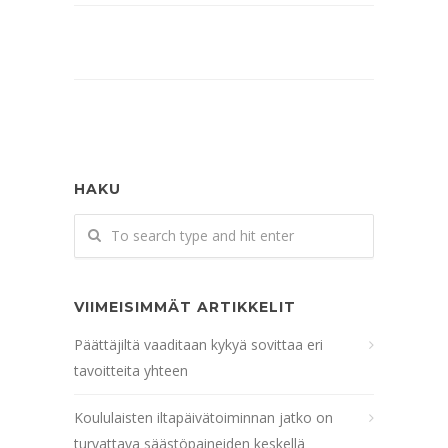
HAKU
VIIMEISIMMÄT ARTIKKELIT
Päättäjiltä vaaditaan kykyä sovittaa eri
tavoitteita yhteen
Koululaisten iltapäivätoiminnan jatko on
turvattava säästöpaineiden keskellä