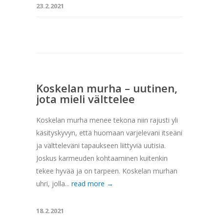
23.2.2021
Koskelan murha – uutinen,
jota mieli välttelee
Koskelan murha menee tekona niin rajusti yli
käsityskyvyn, että huomaan varjelevani itseäni
ja vältteleväni tapaukseen liittyviä uutisia.
Joskus karmeuden kohtaaminen kuitenkin
tekee hyvää ja on tarpeen. Koskelan murhan
uhri, jolla...
read more →
18.2.2021