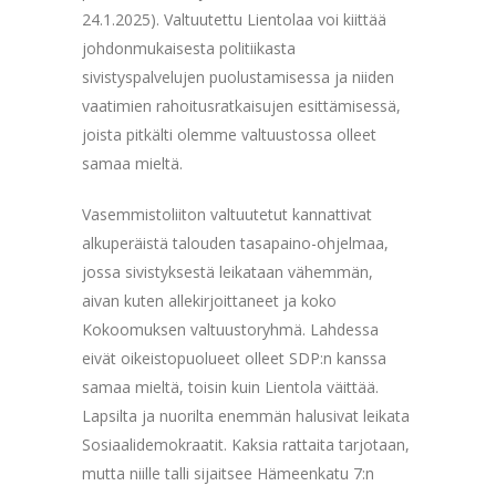
24.1.2025). Valtuutettu Lientolaa voi kiittää
johdonmukaisesta politiikasta
sivistyspalvelujen puolustamisessa ja niiden
vaatimien rahoitusratkaisujen esittämisessä,
joista pitkälti olemme valtuustossa olleet
samaa mieltä.
Vasemmistoliiton valtuutetut kannattivat
alkuperäistä talouden tasapaino-ohjelmaa,
jossa sivistyksestä leikataan vähemmän,
aivan kuten allekirjoittaneet ja koko
Kokoomuksen valtuustoryhmä. Lahdessa
eivät oikeistopuolueet olleet SDP:n kanssa
samaa mieltä, toisin kuin Lientola väittää.
Lapsilta ja nuorilta enemmän halusivat leikata
Sosiaalidemokraatit. Kaksia rattaita tarjotaan,
mutta niille talli sijaitsee Hämeenkatu 7:n