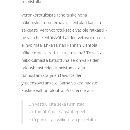
toimistolla.
Veronkorotuksista rahoituskeinona
näkemyksemme eroavat Lientolan kanssa
selkeästi. Veronkorotukset eivät ole ratkaisu –
ne vain heikentäisivät Lahden vetovoimaa ja
elinvoimaa. Ehkä tämän kannan Lientola
näkee monilla rattailla ajamisena? Toisesta
näkökulmasta katsottuna se on vaikeiden
taloushaasteiden tunnistamista ja
tunnustamista ja eri tavoitteiden
yhteensovittamista. Sama vaikea haaste
koskee valtiontaloutta. Piikki ei ole auki.
On vastuullista sekä tunnistaa
välttämättömät säästötarpeet
että puolustaa vaikuttavia palveluita.