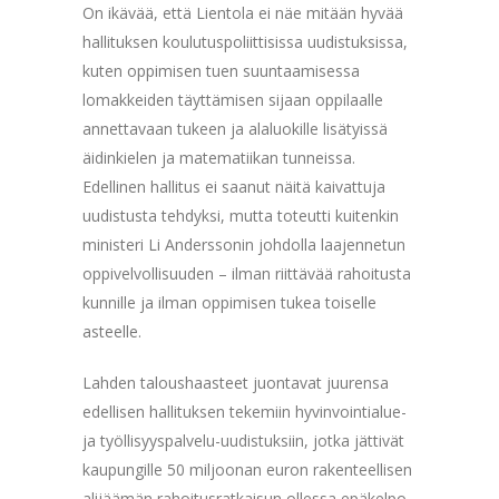
On ikävää, että Lientola ei näe mitään hyvää
hallituksen koulutuspoliittisissa uudistuksissa,
kuten oppimisen tuen suuntaamisessa
lomakkeiden täyttämisen sijaan oppilaalle
annettavaan tukeen ja alaluokille lisätyissä
äidinkielen ja matematiikan tunneissa.
Edellinen hallitus ei saanut näitä kaivattuja
uudistusta tehdyksi, mutta toteutti kuitenkin
ministeri Li Anderssonin johdolla laajennetun
oppivelvollisuuden – ilman riittävää rahoitusta
kunnille ja ilman oppimisen tukea toiselle
asteelle.
Lahden taloushaasteet juontavat juurensa
edellisen hallituksen tekemiin hyvinvointialue-
ja työllisyyspalvelu-uudistuksiin, jotka jättivät
kaupungille 50 miljoonan euron rakenteellisen
alijäämän rahoitusratkaisun ollessa epäkelpo.