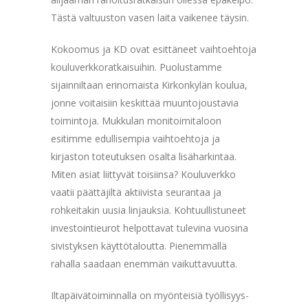
Tästä valtuuston vasen laita vaikenee täysin.
Kokoomus ja KD ovat esittäneet vaihtoehtoja
kouluverkkoratkaisuihin. Puolustamme
sijainniltaan erinomaista Kirkonkylän koulua,
jonne voitaisiin keskittää muuntojoustavia
toimintoja. Mukkulan monitoimitaloon
esitimme edullisempia vaihtoehtoja ja
kirjaston toteutuksen osalta lisäharkintaa.
Miten asiat liittyvät toisiinsa? Kouluverkko
vaatii päättäjiltä aktiivista seurantaa ja
rohkeitakin uusia linjauksia. Kohtuullistuneet
investointieurot helpottavat tulevina vuosina
sivistyksen käyttötaloutta. Pienemmällä
rahalla saadaan enemmän vaikuttavuutta.
Iltapäivätoiminnalla on myönteisiä työllisyys-