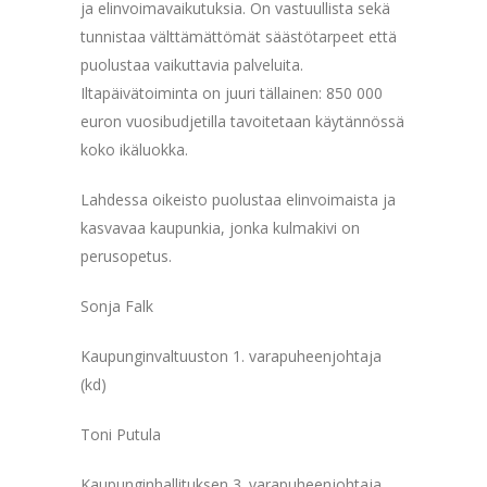
ja elinvoimavaikutuksia. On vastuullista sekä
tunnistaa välttämättömät säästötarpeet että
puolustaa vaikuttavia palveluita.
Iltapäivätoiminta on juuri tällainen: 850 000
euron vuosibudjetilla tavoitetaan käytännössä
koko ikäluokka.
Lahdessa oikeisto puolustaa elinvoimaista ja
kasvavaa kaupunkia, jonka kulmakivi on
perusopetus.
Sonja Falk
Kaupunginvaltuuston 1. varapuheenjohtaja
(kd)
Toni Putula
Kaupunginhallituksen 3. varapuheenjohtaja