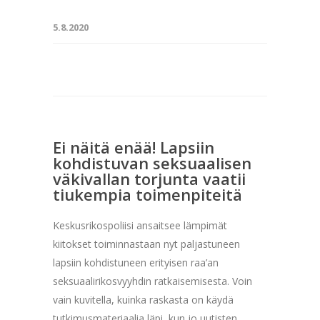
5.8.2020
Ei näitä enää! Lapsiin
kohdistuvan seksuaalisen
väkivallan torjunta vaatii
tiukempia toimenpiteitä
Keskusrikospoliisi ansaitsee lämpimät
kiitokset toiminnastaan nyt paljastuneen
lapsiin kohdistuneen erityisen raa’an
seksuaalirikosvyyhdin ratkaisemisesta. Voin
vain kuvitella, kuinka raskasta on käydä
tutkimusmateriaalia läpi, kun jo uutisten