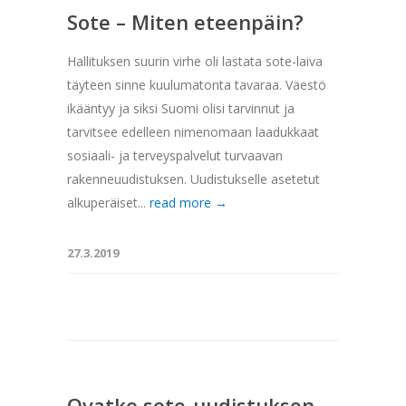
Sote – Miten eteenpäin?
Hallituksen suurin virhe oli lastata sote-laiva
täyteen sinne kuulumatonta tavaraa. Väestö
ikääntyy ja siksi Suomi olisi tarvinnut ja
tarvitsee edelleen nimenomaan laadukkaat
sosiaali- ja terveyspalvelut turvaavan
rakenneuudistuksen. Uudistukselle asetetut
alkuperäiset...
read more →
27.3.2019
Ovatko sote-uudistuksen