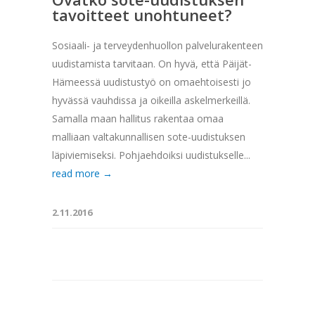
tavoitteet unohtuneet?
Sosiaali- ja terveydenhuollon palvelurakenteen
uudistamista tarvitaan. On hyvä, että Päijät-
Hämeessä uudistustyö on omaehtoisesti jo
hyvässä vauhdissa ja oikeilla askelmerkeillä.
Samalla maan hallitus rakentaa omaa
malliaan valtakunnallisen sote-uudistuksen
läpiviemiseksi. Pohjaehdoiksi uudistukselle...
read more →
2.11.2016