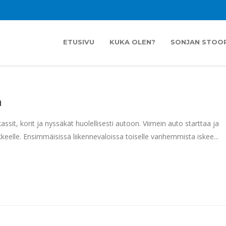
ETUSIVU
KUKA OLEN?
SONJAN STOOR
a
it, korit ja nyssäkät huolellisesti autoon. Viimein auto starttaa ja
ikkeelle. Ensimmäisissä liikennevaloissa toiselle vanhemmista iskee...