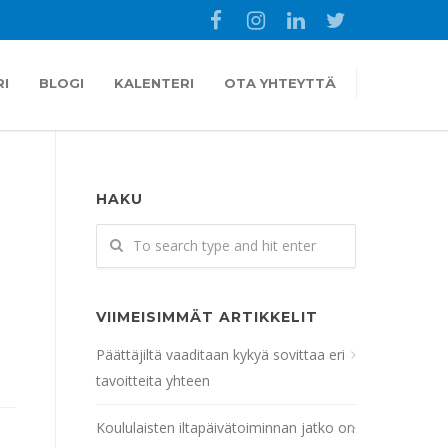
I
BLOGI
KALENTERI
OTA YHTEYTTÄ
HAKU
VIIMEISIMMÄT ARTIKKELIT
Päättäjiltä vaaditaan kykyä sovittaa eri
tavoitteita yhteen
Koululaisten iltapäivätoiminnan jatko on