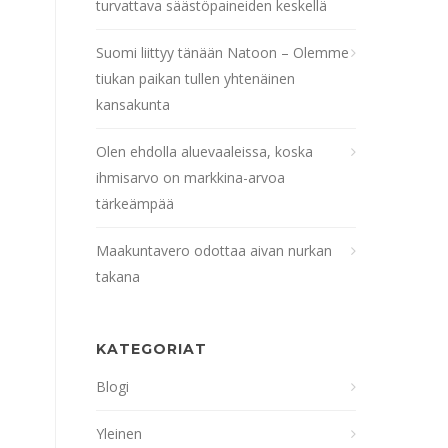
turvattava säästöpaineiden keskellä
Suomi liittyy tänään Natoon – Olemme
tiukan paikan tullen yhtenäinen
kansakunta
Olen ehdolla aluevaaleissa, koska
ihmisarvo on markkina-arvoa
tärkeämpää
Maakuntavero odottaa aivan nurkan
takana
KATEGORIAT
Blogi
Yleinen