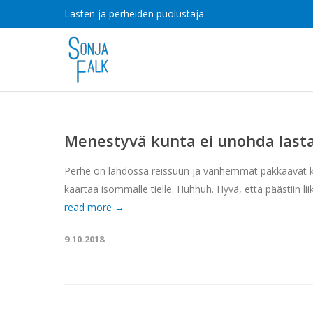
Lasten ja perheiden puolustaja
Menestyvä kunta ei unohda last
Perhe on lähdössä reissuun ja vanhemmat pakkaavat kass
kaartaa isommalle tielle. Huhhuh. Hyvä, että päästiin li
read more →
9.10.2018