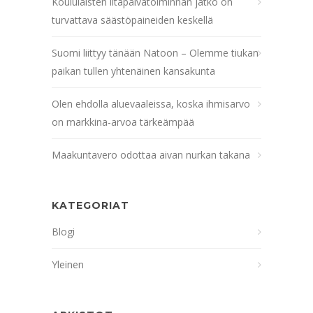
Koululaisten iltapäivätoiminnan jatko on
turvattava säästöpaineiden keskellä
Suomi liittyy tänään Natoon – Olemme tiukan
paikan tullen yhtenäinen kansakunta
Olen ehdolla aluevaaleissa, koska ihmisarvo
on markkina-arvoa tärkeämpää
Maakuntavero odottaa aivan nurkan takana
KATEGORIAT
Blogi
Yleinen