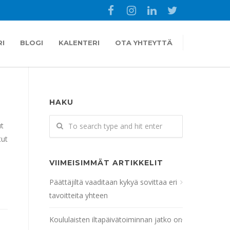
I
BLOGI
KALENTERI
OTA YHTEYTTÄ
HAKU
ut
tut
VIIMEISIMMÄT ARTIKKELIT
Päättäjiltä vaaditaan kykyä sovittaa eri
tavoitteita yhteen
Koululaisten iltapäivätoiminnan jatko on