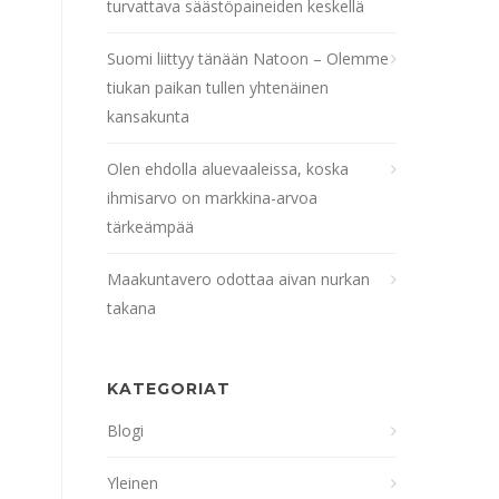
turvattava säästöpaineiden keskellä
Suomi liittyy tänään Natoon – Olemme
tiukan paikan tullen yhtenäinen
kansakunta
Olen ehdolla aluevaaleissa, koska
ihmisarvo on markkina-arvoa
tärkeämpää
Maakuntavero odottaa aivan nurkan
takana
KATEGORIAT
Blogi
Yleinen