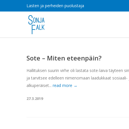
Lasten ja perheiden puolustaja
Sote – Miten eteenpäin?
Hallituksen suurin virhe oli lastata sote-laiva täyteen s
ja tarvitsee edelleen nimenomaan laadukkaat sosiaali- 
alkuperäiset...
read more →
27.3.2019