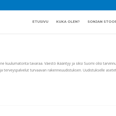
ETUSIVU
KUKA OLEN?
SONJAN STOOR
inne kuulumatonta tavaraa. Väestö ikääntyy ja siksi Suomi olisi tarvinn
ja terveyspalvelut turvaavan rakenneuudistuksen. Uudistukselle asete