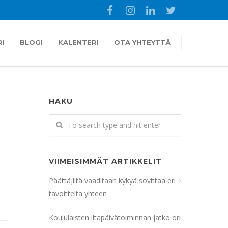
I
BLOGI
KALENTERI
OTA YHTEYTTÄ
HAKU
VIIMEISIMMÄT ARTIKKELIT
Päättäjiltä vaaditaan kykyä sovittaa eri
tavoitteita yhteen
Koululaisten iltapäivätoiminnan jatko on