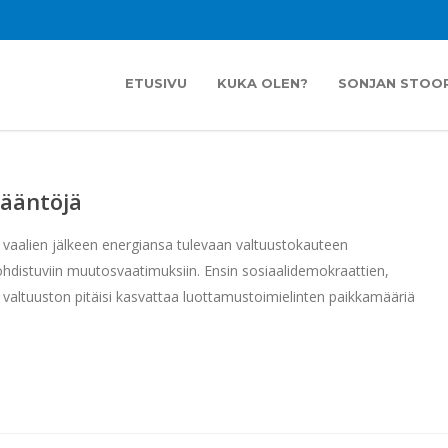
ETUSIVU
KUKA OLEN?
SONJAN STOOR
sääntöjä
 vaalien jälkeen energiansa tulevaan valtuustokauteen
hdistuviin muutosvaatimuksiin. Ensin sosiaalidemokraattien,
valtuuston pitäisi kasvattaa luottamustoimielinten paikkamääriä