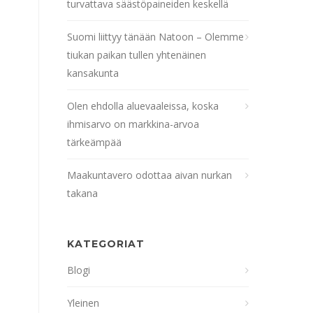
turvattava säästöpaineiden keskellä
Suomi liittyy tänään Natoon – Olemme
tiukan paikan tullen yhtenäinen
kansakunta
Olen ehdolla aluevaaleissa, koska
ihmisarvo on markkina-arvoa
tärkeämpää
Maakuntavero odottaa aivan nurkan
takana
KATEGORIAT
Blogi
Yleinen