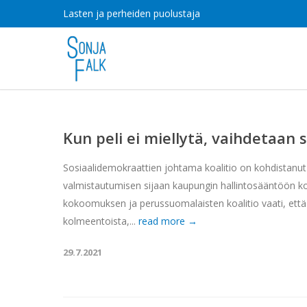
Lasten ja perheiden puolustaja
Kun peli ei miellytä, vaihdetaan 
Sosiaalidemokraattien johtama koalitio on kohdistanut
valmistautumisen sijaan kaupungin hallintosääntöön ko
kokoomuksen ja perussuomalaisten koalitio vaati, että 
kolmeentoista,...
read more →
29.7.2021