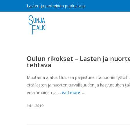
Lasten ja perheiden puolustaja
Oulun rikokset – Lasten ja nuort
tehtävä
Muutama ajatus Oulussa paljastuneista nuoriin tyttöihin
että lasten ja nuorten turvallisuuden ja kasvurauhan 
ensimmäinen ja...
read more →
14.1.2019