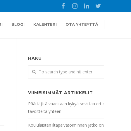
I
BLOGI
KALENTERI
OTA YHTEYTTÄ
HAKU
n
VIIMEISIMMÄT ARTIKKELIT
Päättäjiltä vaaditaan kykyä sovittaa eri
tavoitteita yhteen
Koululaisten iltapäivätoiminnan jatko on