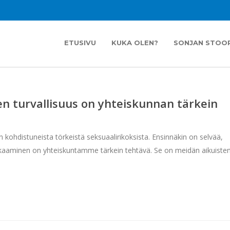
ETUSIVU
KUKA OLEN?
SONJAN STOOR
en turvallisuus on yhteiskunnan tärkein
 kohdistuneista törkeistä seksuaalirikoksista. Ensinnäkin on selvää,
takaaminen on yhteiskuntamme tärkein tehtävä. Se on meidän aikuiste