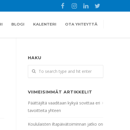
I
BLOGI
KALENTERI
OTA YHTEYTTÄ
HAKU
VIIMEISIMMÄT ARTIKKELIT
Päättäjiltä vaaditaan kykyä sovittaa eri
tavoitteita yhteen
Koululaisten iltapäivätoiminnan jatko on