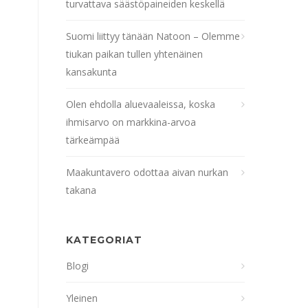
turvattava säästöpaineiden keskellä
Suomi liittyy tänään Natoon – Olemme
tiukan paikan tullen yhtenäinen
kansakunta
Olen ehdolla aluevaaleissa, koska
ihmisarvo on markkina-arvoa
tärkeämpää
Maakuntavero odottaa aivan nurkan
takana
KATEGORIAT
Blogi
Yleinen