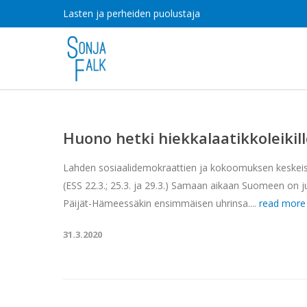
Lasten ja perheiden puolustaja
Huono hetki hiekkalaatikkoleikil
Lahden sosiaalidemokraattien ja kokoomuksen keskeiset
(ESS 22.3.; 25.3. ja 29.3.) Samaan aikaan Suomeen on j
Päijät-Hämeessäkin ensimmäisen uhrinsa....
read mor
31.3.2020