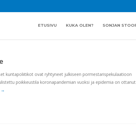
ETUSIVU
KUKA OLEN?
SONJAN STOOR
le
 kuntapoliitikot ovat ryhtyneet julkiseen pormestarispekulaatioon
ulistettu poikkeustila koronapandemian vuoksi ja epidemia on ottanut
e →