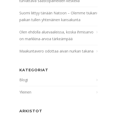
turvattava säästöpaineiden keskellä
Suomi liittyy tänään Natoon – Olemme tiukan
paikan tullen yhtenäinen kansakunta
Olen ehdolla aluevaaleissa, koska ihmisarvo
on markkina-arvoa tärkeämpää
Maakuntavero odottaa aivan nurkan takana
KATEGORIAT
Blogi
Yleinen
ARKISTOT