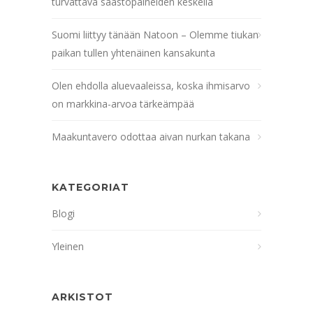
turvattava säästöpaineiden keskellä
Suomi liittyy tänään Natoon – Olemme tiukan
paikan tullen yhtenäinen kansakunta
Olen ehdolla aluevaaleissa, koska ihmisarvo
on markkina-arvoa tärkeämpää
Maakuntavero odottaa aivan nurkan takana
KATEGORIAT
Blogi
Yleinen
ARKISTOT