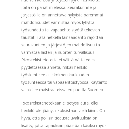
joilla on pahat mielessä. Seurakunnille ja
järjestöille on annettava nykyistä paremmat
mahdollisuudet varmistaa myös lyhyttä
työsuhdetta tai vapaaehtoistyötä tekevien
taustat. Tällä hetkellä lainsäädäntö rajoittaa
seurakuntien ja järjestöjen mahdollisuutta
varmistaa lasten ja nuorten turvallisuus.
Rikosrekisteriotetta ei välttämättä edes
pyydettäessä anneta, mikäli henkilö
työskentelee alle kolmen kuukauden
työsuhteessa tai vapaaehtoistyössä. Käytäntö
vaihtelee maistraateissa eri puolilla Suomea.
Rikosrekisteriotekaan ei tietysti auta, ellei
henkilö ole jäänyt rikoksistaan vielä kiinni. On
hyvä, että poliisin tiedusteluvaltuuksia on
lisätty, jotta tapauksiin päästään käsiksi myös