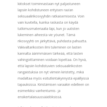
kiitokset toiminnastaan nyt paljastuneen
lapsiin kohdistuneen erityisen raa’an
seksuaalirikosvyyhdin ratkaisemisesta. Voin
vain kuvitella, kuinka raskasta on käydä
tutkimusmateriaalia läpi, kun jo uutisten
lukeminen aiheesta vie yöunet. Tämä
rikosvyyhti on järkyttävä, puhdasta pahuutta.
Väkivaltarikosten ilmi tuleminen on lasten
kannalta äärimmäisen tärkeää, että lasten
vahingoittaminen voidaan lopettaa. On hyvä,
että lapsiin kohdistuvien seksuaalirikosten
rangaistuksia on nyt viimein kiristetty, mikä
madaltaa myös esitutkintakynnystä epäillyissä
tapauksissa. Kiristämisen varaakin edelleen on
esimerkiksi vanhentumis- ja
ensikertalaisuussäädöksissä.