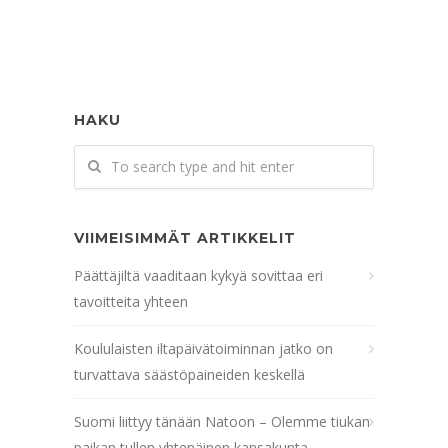
HAKU
VIIMEISIMMÄT ARTIKKELIT
Päättäjiltä vaaditaan kykyä sovittaa eri
tavoitteita yhteen
Koululaisten iltapäivätoiminnan jatko on
turvattava säästöpaineiden keskellä
Suomi liittyy tänään Natoon – Olemme tiukan
paikan tullen yhtenäinen kansakunta