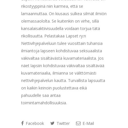
rikostyyppinä niin karmea, että se
lamaannuttaa. On kiusaus sulkea silmät ilmiön
olemassaololta. Se kuitenkin on virhe, sillä
kansalaisaktiivisuudella voidaan torjua tätä
rikollisuutta. Pelastakaa Lapset ry:n
Nettivihjepalveluun tulee vuosittain tuhansia
ilmiantoja lapseen kohdistuvaa seksuaalista
väkivaltaa sisältävästä kuvamateriaalista. Jos
näet lapsiin kohdistuvaa väkivaltaa sisältävää
kuvamateriaalia, ilmianna se välittömästi
nettivihjepalvelun kautta. Turvallista lapsuutta
on kaikin keinoin puolustettava eikä
pahuudelle saa antaa
toimintamahdollisuuksia.
Facebook
Twitter
E-Mail