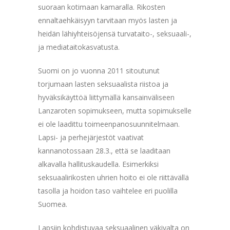
suoraan kotimaan kamaralla. Rikosten
ennaltaehkäisyyn tarvitaan myös lasten ja
heidän lähiyhteisöjensä turvataito-, seksuaali-,
ja mediataitokasvatusta.
Suomi on jo vuonna 2011 sitoutunut
torjumaan lasten seksuaalista riistoa ja
hyväksikäyttöä liittymällä kansainväliseen
Lanzaroten sopimukseen, mutta sopimukselle
ei ole laadittu toimeenpanosuunnitelmaan.
Lapsi- ja perhejärjestöt vaativat
kannanotossaan 28.3., että se laaditaan
alkavalla hallituskaudella. Esimerkiksi
seksuaalirikosten uhrien hoito ei ole riittävällä
tasolla ja hoidon taso vaihtelee eri puolilla
Suomea.
Lapsiin kohdistuvaa seksuaalinen väkivalta on