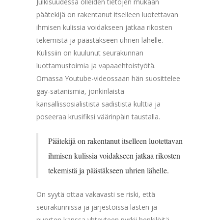
Julkisuudessa olleiden tietojen mukaan
päätekijä on rakentanut itselleen luotettavan
ihmisen kulissia voidakseen jatkaa rikosten
tekemistä ja päästäkseen uhrien lähelle.
Kulissiin on kuulunut seurakunnan
luottamustoimia ja vapaaehtoistyötä.
Omassa Youtube-videossaan hän suosittelee
gay-satanismia, jonkinlaista
kansallissosialistista sadistista kulttia ja
poseeraa krusifiksi väärinpäin taustalla.
Päätekijä on rakentanut itselleen luotettavan
ihmisen kulissia voidakseen jatkaa rikosten
tekemistä ja päästäkseen uhrien lähelle.
On syytä ottaa vakavasti se riski, että
seurakunnissa ja järjestöissä lasten ja
nuorten kanssa yhteyteen pyrkii henkilöitä,