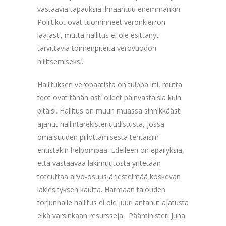
vastaavia tapauksia ilmaantuu enemmänkin.
Poliitikot ovat tuominneet veronkierron
laajasti, mutta hallitus ei ole esittänyt
tarvittavia toimenpiteitä verovuodon
hillitsemiseksi.
Hallituksen veropaatista on tulppa irti, mutta
teot ovat tähän asti olleet päinvastaisia kuin
pitäisi. Hallitus on muun muassa sinnikkäästi
ajanut hallintarekisteriuudistusta, jossa
omaisuuden piilottamisesta tehtäisiin
entistäkin helpompaa. Edelleen on epäilyksiä,
että vastaavaa lakimuutosta yritetään
toteuttaa arvo-osuusjärjestelmää koskevan
lakiesityksen kautta. Harmaan talouden
torjunnalle hallitus ei ole juuri antanut ajatusta
eikä varsinkaan resursseja. Pääministeri Juha