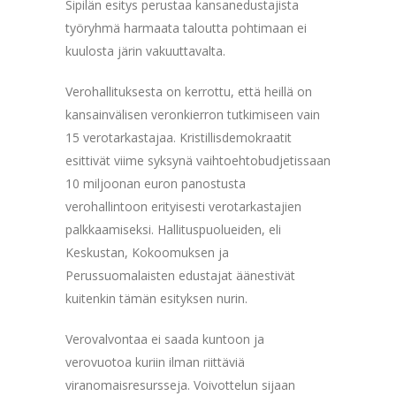
Sipilän esitys perustaa kansanedustajista
työryhmä harmaata taloutta pohtimaan ei
kuulosta järin vakuuttavalta.
Verohallituksesta on kerrottu, että heillä on
kansainvälisen veronkierron tutkimiseen vain
15 verotarkastajaa. Kristillisdemokraatit
esittivät viime syksynä vaihtoehtobudjetissaan
10 miljoonan euron panostusta
verohallintoon erityisesti verotarkastajien
palkkaamiseksi. Hallituspuolueiden, eli
Keskustan, Kokoomuksen ja
Perussuomalaisten edustajat äänestivät
kuitenkin tämän esityksen nurin.
Verovalvontaa ei saada kuntoon ja
verovuotoa kuriin ilman riittäviä
viranomaisresursseja. Voivottelun sijaan