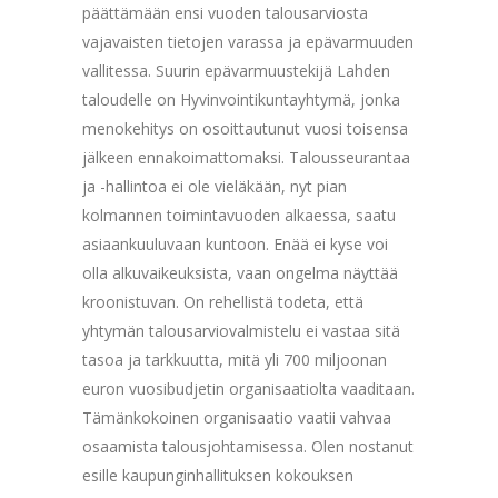
päättämään ensi vuoden talousarviosta
vajavaisten tietojen varassa ja epävarmuuden
vallitessa. Suurin epävarmuustekijä Lahden
taloudelle on Hyvinvointikuntayhtymä, jonka
menokehitys on osoittautunut vuosi toisensa
jälkeen ennakoimattomaksi. Talousseurantaa
ja -hallintoa ei ole vieläkään, nyt pian
kolmannen toimintavuoden alkaessa, saatu
asiaankuuluvaan kuntoon. Enää ei kyse voi
olla alkuvaikeuksista, vaan ongelma näyttää
kroonistuvan. On rehellistä todeta, että
yhtymän talousarviovalmistelu ei vastaa sitä
tasoa ja tarkkuutta, mitä yli 700 miljoonan
euron vuosibudjetin organisaatiolta vaaditaan.
Tämänkokoinen organisaatio vaatii vahvaa
osaamista talousjohtamisessa. Olen nostanut
esille kaupunginhallituksen kokouksen