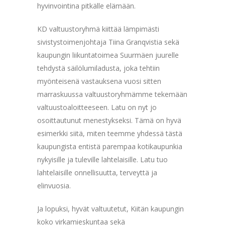
hyvinvointina pitkälle elämään.
KD valtuustoryhmä kiittää lämpimästi
sivistystoimenjohtaja Tiina Granqvistia sekä
kaupungin liikuntatoimea Suurmäen juurelle
tehdystä säilölumiladusta, joka tehtiin
myönteisenä vastauksena vuosi sitten
marraskuussa valtuustoryhmämme tekemään
valtuustoaloitteeseen. Latu on nyt jo
osoittautunut menestykseksi. Tämä on hyvä
esimerkki siitä, miten teemme yhdessä tästä
kaupungista entistä parempaa kotikaupunkia
nykyisille ja tuleville lahtelaisille. Latu tuo
lahtelaisille onnellisuutta, terveyttä ja
elinvuosia.
Ja lopuksi, hyvät valtuutetut, Kiitän kaupungin
koko virkamieskuntaa sekä