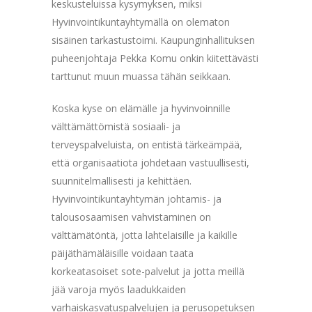
keskusteluissa kysymyksen, miksi
Hyvinvointikuntayhtymällä on olematon
sisäinen tarkastustoimi. Kaupunginhallituksen
puheenjohtaja Pekka Komu onkin kiitettävästi
tarttunut muun muassa tähän seikkaan.
Koska kyse on elämälle ja hyvinvoinnille
välttämättömistä sosiaali- ja
terveyspalveluista, on entistä tärkeämpää,
että organisaatiota johdetaan vastuullisesti,
suunnitelmallisesti ja kehittäen.
Hyvinvointikuntayhtymän johtamis- ja
talousosaamisen vahvistaminen on
välttämätöntä, jotta lahtelaisille ja kaikille
päijäthämäläisille voidaan taata
korkeatasoiset sote-palvelut ja jotta meillä
jää varoja myös laadukkaiden
varhaiskasvatuspalvelujen ja perusopetuksen