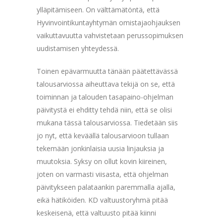
ylläpitämiseen. On välttämätöntä, että
Hyvinvointikuntayhtymän omistajaohjauksen
vaikuttavuutta vahvistetaan perussopimuksen
uudistamisen yhteydessä.
Toinen epävarmuutta tänään päätettävässä
talousarviossa aiheuttava tekijä on se, että
toiminnan ja talouden tasapaino-ohjelman
päivitystä ei ehditty tehdä niin, että se olisi
mukana tässä talousarviossa. Tiedetään siis
jo nyt, että keväällä talousarvioon tullaan
tekemään jonkinlaisia uusia linjauksia ja
muutoksia. Syksy on ollut kovin kiireinen,
joten on varmasti viisasta, että ohjelman
päivitykseen palataankin paremmalla ajalla,
eikä hätiköiden. KD valtuustoryhmä pitää
keskeisenä, että valtuusto pitää kiinni