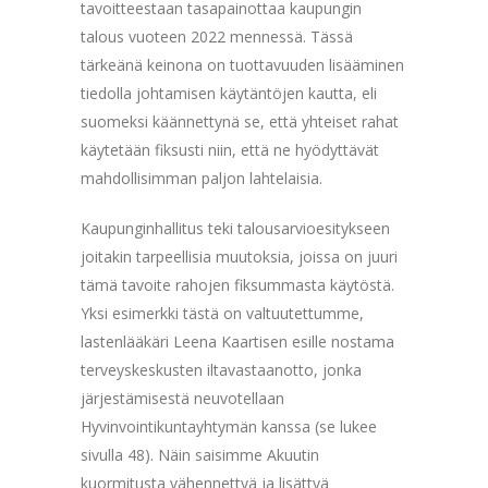
tavoitteestaan tasapainottaa kaupungin
talous vuoteen 2022 mennessä. Tässä
tärkeänä keinona on tuottavuuden lisääminen
tiedolla johtamisen käytäntöjen kautta, eli
suomeksi käännettynä se, että yhteiset rahat
käytetään fiksusti niin, että ne hyödyttävät
mahdollisimman paljon lahtelaisia.
Kaupunginhallitus teki talousarvioesitykseen
joitakin tarpeellisia muutoksia, joissa on juuri
tämä tavoite rahojen fiksummasta käytöstä.
Yksi esimerkki tästä on valtuutettumme,
lastenlääkäri Leena Kaartisen esille nostama
terveyskeskusten iltavastaanotto, jonka
järjestämisestä neuvotellaan
Hyvinvointikuntayhtymän kanssa (se lukee
sivulla 48). Näin saisimme Akuutin
kuormitusta vähennettyä ja lisättyä