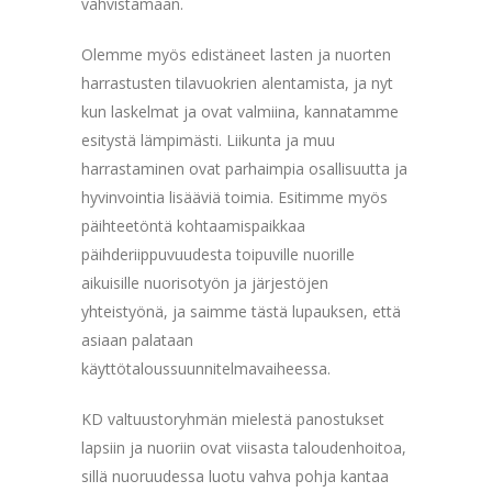
vahvistamaan.
Olemme myös edistäneet lasten ja nuorten
harrastusten tilavuokrien alentamista, ja nyt
kun laskelmat ja ovat valmiina, kannatamme
esitystä lämpimästi. Liikunta ja muu
harrastaminen ovat parhaimpia osallisuutta ja
hyvinvointia lisääviä toimia. Esitimme myös
päihteetöntä kohtaamispaikkaa
päihderiippuvuudesta toipuville nuorille
aikuisille nuorisotyön ja järjestöjen
yhteistyönä, ja saimme tästä lupauksen, että
asiaan palataan
käyttötaloussuunnitelmavaiheessa.
KD valtuustoryhmän mielestä panostukset
lapsiin ja nuoriin ovat viisasta taloudenhoitoa,
sillä nuoruudessa luotu vahva pohja kantaa