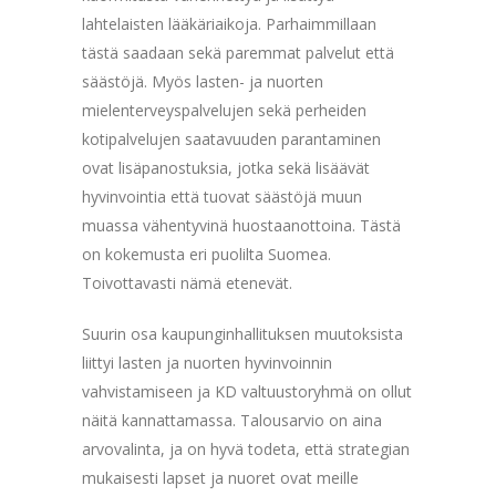
lahtelaisten lääkäriaikoja. Parhaimmillaan
tästä saadaan sekä paremmat palvelut että
säästöjä. Myös lasten- ja nuorten
mielenterveyspalvelujen sekä perheiden
kotipalvelujen saatavuuden parantaminen
ovat lisäpanostuksia, jotka sekä lisäävät
hyvinvointia että tuovat säästöjä muun
muassa vähentyvinä huostaanottoina. Tästä
on kokemusta eri puolilta Suomea.
Toivottavasti nämä etenevät.
Suurin osa kaupunginhallituksen muutoksista
liittyi lasten ja nuorten hyvinvoinnin
vahvistamiseen ja KD valtuustoryhmä on ollut
näitä kannattamassa. Talousarvio on aina
arvovalinta, ja on hyvä todeta, että strategian
mukaisesti lapset ja nuoret ovat meille