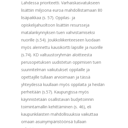
Lahdessa prioriteetti. Varhaiskasvatukseen
lisättiin miljoona euroa mahdollistamaan 80
lisäpaikkaa (s. 57). Oppilas- ja
opiskelijahuoltoon lisättiin resursseja
matalankynnyksen tuen vahvistamiseksi
nuorille (s.54). Joukkoliikenteeseen luodaan
myös alennettu kausikortti lapsille ja nuorille
(s.74). KD valtuustoryhmän aloitteesta
perusopetuksen uudistetun oppimisen tuen
suunnitelman vaikutukset oppilaille ja
opettajille tullaan arvioimaan ja tässä
yhteydessä kuullaan myös oppilaita ja heidän
perheitään (s.57). Kaupungissa myös
käynnistetään osallistavan budjetoinnin
toimintamallin kehittäminen (s. 46), eli
kaupunkilaisten mahdollisuuksia vaikuttaa
omaan asuinympäristöönsä tullaan